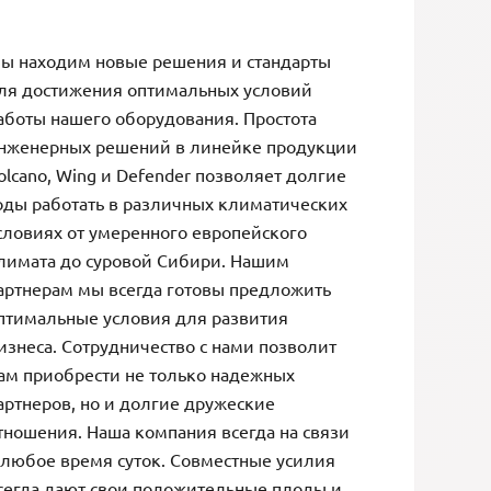
ы находим новые решения и стандарты
ля достижения оптимальных условий
аботы нашего оборудования. Простота
нженерных решений в линейке продукции
olcano, Wing и Defender позволяет долгие
оды работать в различных климатических
словиях от умеренного европейского
лимата до суровой Сибири. Нашим
артнерам мы всегда готовы предложить
птимальные условия для развития
изнеса. Сотрудничество с нами позволит
ам приобрести не только надежных
артнеров, но и долгие дружеские
тношения. Наша компания всегда на связи
 любое время суток. Совместные усилия
сегда дают свои положительные плоды и