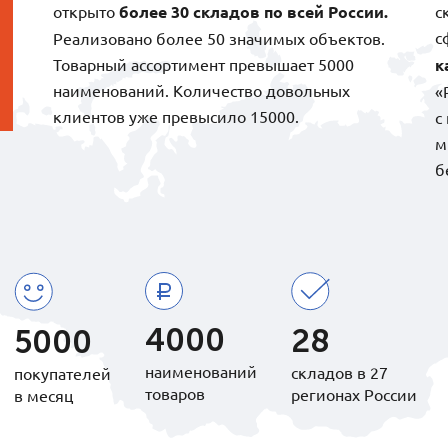
открыто
более 30 складов по всей России.
с
с
Реализовано более 50 значимых объектов.
Товарный ассортимент превышает 5000
к
наименований. Количество довольных
«
клиентов уже превысило 15000.
с
м
б
4000
28
5000
наименований
складов в 27
покупателей
товаров
регионах России
в месяц