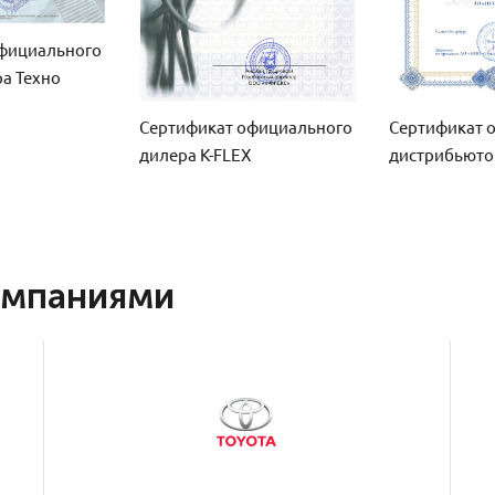
фициального
а Техно
Сертификат официального
Сертификат 
дилера K-FLEX
дистрибьюто
омпаниями