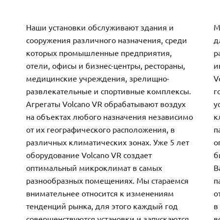
Наши установки обслуживают здания и
М
сооружения различного назначения, среди
д
которых промышленные предприятия,
р
отели, офисы и бизнес-центры, рестораны,
и
медицинские учреждения, зрелищно-
V
развлекательные и спортивные комплексы.
г
Агрегаты Volcano VR обрабатывают воздух
у
на объектах любого назначения независимо
к
от их географического расположения, в
п
различных климатических зонах. Уже 5 лет
о
оборудование Volcano VR создает
б
оптимальный микроклимат в самых
В
разнообразных помещениях. Мы стараемся
п
внимательнее относится к изменениям
о
тенденций рынка, для этого каждый год
в
совершенствуются установки и запускаются
в