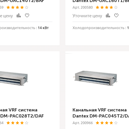
 DM-UAC140T2/BAF
Dantex DM-UAC160T1/B
59
Арт. 200580
е цену
Уточните цену
оизводительность :
14 кВт
Холодопроизводительность :
1
ная VRF система
Канальная VRF система
 DM-PAC028T2/DAF
Dantex DM-PAC045T2/D
64
Арт. 200966