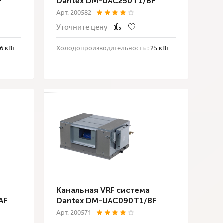
F
Dantex DM-UAC250T1/BF
Арт. 200582
Уточните цену
6 кВт
Холодопроизводительность :
25 кВт
Канальная VRF система
AF
Dantex DM-UAC090T1/BF
Арт. 200571