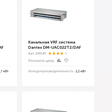
Канальная VRF система
AF
Dantex DM-UAC022T2/DAF
Арт. 200549
Уточните цену
,1 кВт
Холодопроизводительность :
2,2 кВт