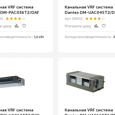
ная VRF система
Канальная VRF система
 DM-PAC036T2/DAF
Dantex DM-UAC045T2/D
65
Арт. 200552
е цену
Уточните цену
оизводительность :
3,6 кВт
Холодопроизводительность :
4
ная VRF система
Канальная VRF система