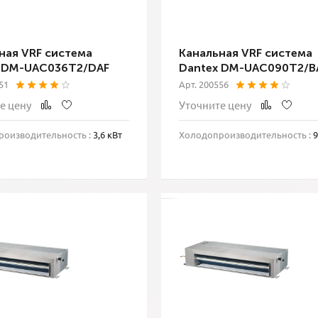
ная VRF система
Канальная VRF система
 DM-UAC036T2/DAF
Dantex DM-UAC090T2/B
51
Арт. 200556
е цену
Уточните цену
оизводительность :
3,6 кВт
Холодопроизводительность :
9