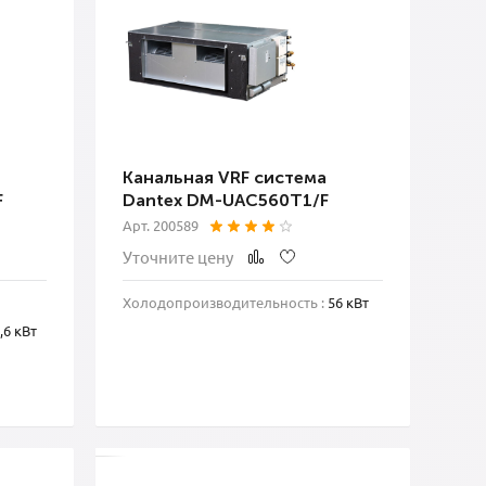
Канальная VRF система
F
Dantex DM-UAC560T1/F
Арт. 200589
Уточните цену
Холодопроизводительность :
56 кВт
,6 кВт