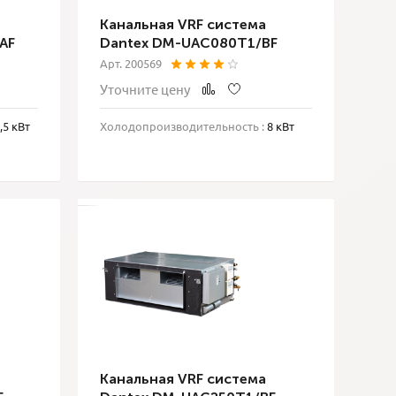
Канальная VRF система
AF
Dantex DM-UAC080T1/BF
Арт. 200569
Уточните цену
,5 кВт
Холодопроизводительность :
8 кВт
Канальная VRF система