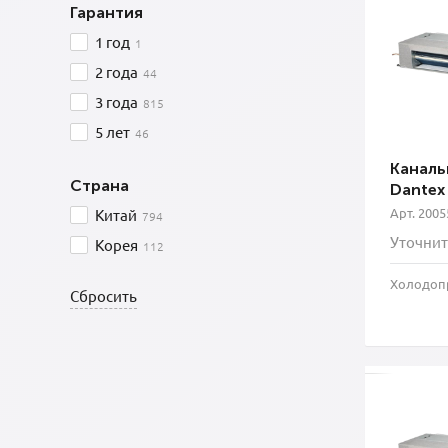
Гарантия
1 год
1
2 года
44
3 года
815
5 лет
46
Каналь
Страна
Dantex
Арт. 2005
Китай
794
Уточнит
Корея
112
Холодопр