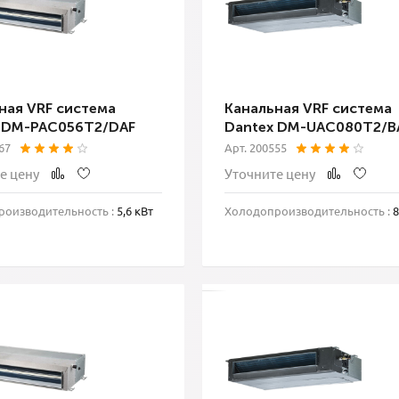
ная VRF система
Канальная VRF система
 DM-PAC056T2/DAF
Dantex DM-UAC080T2/B
67
Арт. 200555
е цену
Уточните цену
оизводительность :
5,6 кВт
Холодопроизводительность :
8