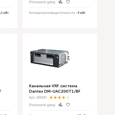
Уточните цену
,5 кВт
Холодопроизводительность :
9 кВт
Канальная VRF система
F
Dantex DM-UAC200T1/BF
Арт. 200581
Уточните цену