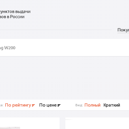
пунктов выдачи
зов в России
Поку
По рейтингу
По цене
Полный
Краткий
а:
Вид: