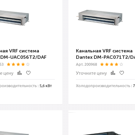
ная VRF система
Канальная VRF система
 DM-UAC056T2/DAF
Dantex DM-PAC071T2/D
53
Арт. 200968
е цену
Уточните цену
оизводительность :
5,6 кВт
Холодопроизводительность :
7