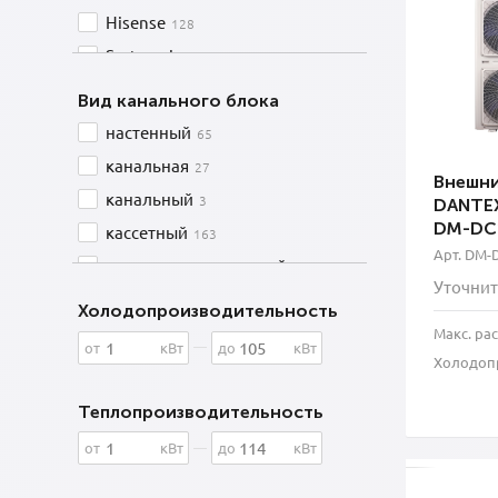
Hisense
128
Systemair
92
Ballu
8
Вид канального блока
LG
112
настенный
65
канальная
27
Внешни
канальный
3
DANTEX 
DM-DC
кассетный
163
Арт. DM-
напольно-потолочный
75
Уточнит
наружный блок
246
Холодопроизводительность
Макс. ра
от
кВт
до
кВт
Холодопр
Теплопроизводительность
от
кВт
до
кВт