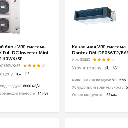
й блок VRF системы
Канальная VRF система
Full DC Inverter Mini
Dantex DM-DP056T2/BA
140WK/SF
Арт. 53883
DC140WK/SF
Уточните цену
е цену
Макс. расход воздуха:
811 м³/ч
сход воздуха:
6000 м³/ч
Холодопроизводительность :
5
оизводительность :
14 кВт
Отвод конденсата:
25 мм