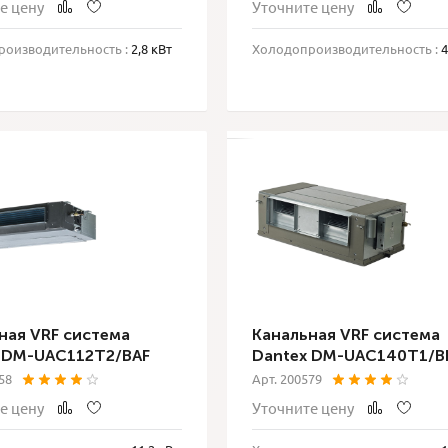
е цену
Уточните цену
оизводительность :
2,8 кВт
Холодопроизводительность :
4
ная VRF система
Канальная VRF система
 DM-UAC112T2/BAF
Dantex DM-UAC140T1/B
58
Арт. 200579
е цену
Уточните цену