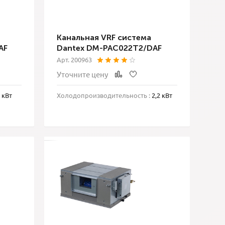
Канальная VRF система
AF
Dantex DM-PAC022T2/DAF
Арт. 200963
Уточните цену
 кВт
Холодопроизводительность :
2,2 кВт