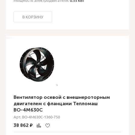
Мощность электродвигателя:
0.55 кВт
В КОРЗИНУ
Вентилятор осевой с внешнероторным
двигателем с фланцами Тепломаш
ВО-4М630С
Арт. ВО-4М630С-1360-750
38 862
₽