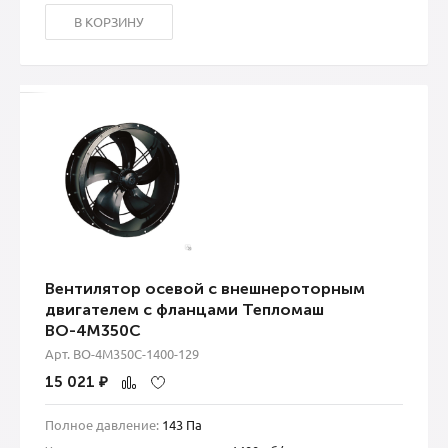
В КОРЗИНУ
Вентилятор осевой с внешнероторным
двигателем с фланцами Тепломаш
ВО-4М350С
Арт. ВО-4М350С-1400-129
15 021
₽
Полное давление:
143 Па