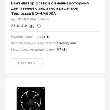
Вентилятор осевой с внешнероторным
двигателем с защитной решеткой
Тепломаш ВО-4М600A
Арт. ВО-4М600A-1360-700
27 414
₽
Полное давление:
183 Па
Частота вращения двигателя:
1360 об/мин
Мощность электродвигателя:
0.7 кВт
В КОРЗИНУ