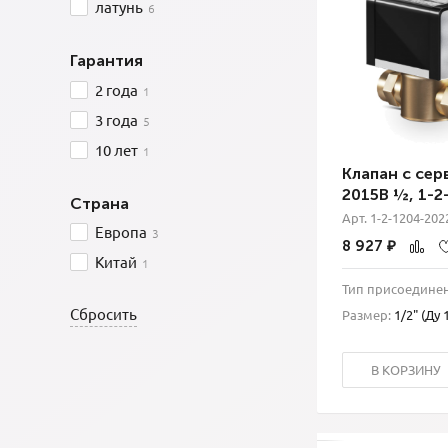
латунь
6
Гарантия
2 года
1
3 года
5
10 лет
1
Клапан с се
2015В ½, 1-2
Страна
Арт. 1-2-1204-202
Европа
3
8 927
₽
Китай
1
Тип присоедине
Размер:
1/2" (Ду 
В КОРЗИНУ