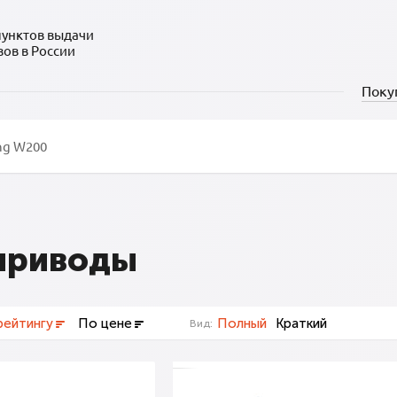
пунктов выдачи
зов в России
Поку
приводы
рейтингу
По цене
Полный
Краткий
Вид: