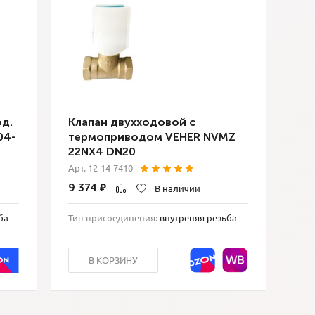
д.
Клапан двухходовой с
04-
термоприводом VEHER NVMZ
22NX4 DN20
Арт. 12-14-7410
9 374
₽
В наличии
ба
Тип присоединения:
внутреняя резьба
В КОРЗИНУ