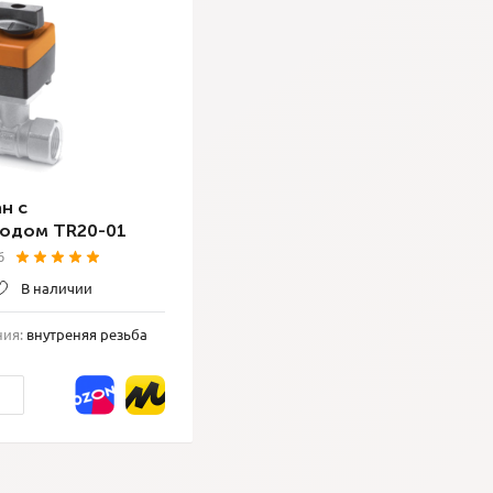
н с
водом TR20-01
6
В наличии
ния:
внутреняя резьба