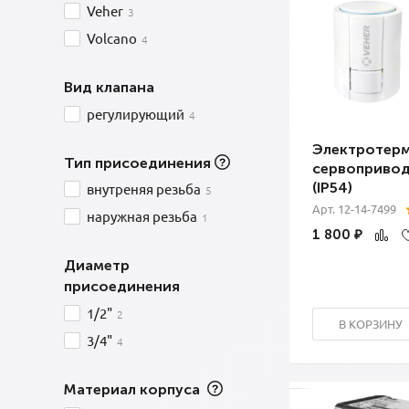
Veher
3
Volcano
4
Вид клапана
регулирующий
4
Электротер
Тип присоединения
сервопривод
(IP54)
внутреняя резьба
5
Арт. 12-14-7499
наружная резьба
1
1 800
₽
Диаметр
присоединения
1/2"
2
В КОРЗИНУ
3/4"
4
Материал корпуса