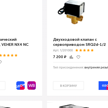
мический
Двухходовой клапан с
 VEHER NX4 NC
сервоприводом SRQ2d-1/2
Арт. 1/201000
7 200
₽
Тип присоединения:
внутреняя резь
В КОРЗИНУ